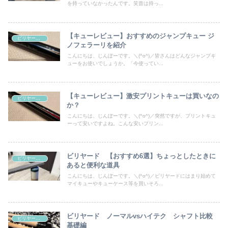
を持っていなかったんです。笑昔は持っ...
【キューレビュー】おすすめのジャンプキュー ジ
ビリヤード道具
ノフェラーリを紹介
こんにちは、じんぼーです。＼(^o^)／皆さんはどんなジャンプキ
ューをお使いでしょうか。「今使ってい...
【キューレビュー】激安プリントキューは買いなの
ビリヤード道具
か？
こんにちは、じんぼーです。＼(^o^)／突然ですが、プリントキュ
ーって安いですよね。こんな安いプリン...
ビリヤード 【おすすめ6選】ちょっとしたときに
ビリヤード道具
あると便利な道具
こんにちは、じんぼーです。＼(^o^)／ビリヤードにはまり始めて
マイキューやキューケース等を買いそろ...
ビリヤード ノーマルvsハイテク シャフト比較
ビリヤード中級者向け
基礎編