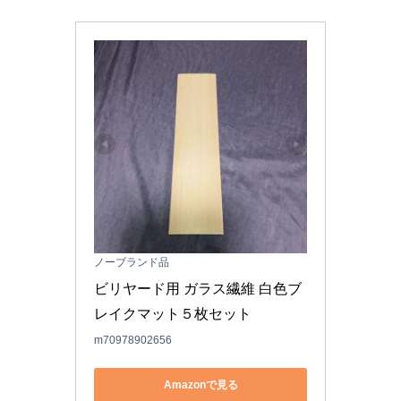
ノーブランド品
ビリヤード用 ガラス繊維 白色ブ
レイクマット５枚セット
m70978902656
Amazonで見る