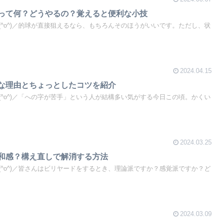
」って何？どうやるの？覚えると便利な小技
^o^)／的球が直接狙えるなら、もちろんそのほうがいいです。ただし、状
2024.04.15
手な理由とちょっとしたコツを紹介
^o^)／「への字が苦手」という人が結構多い気がする今日この頃。かくい
2024.03.25
違和感？構え直しで解消する方法
^o^)／皆さんはビリヤードをするとき、理論派ですか？感覚派ですか？ど
2024.03.09