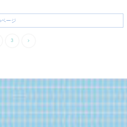
のページ
次
3
へ