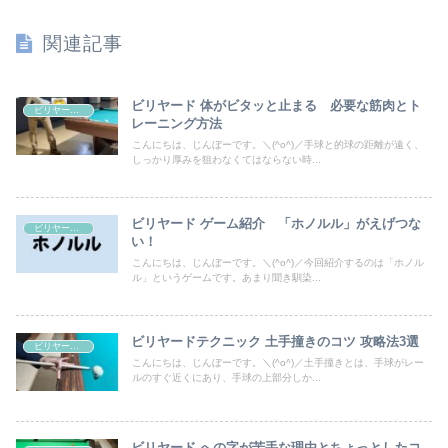
関連記事
ビリヤード 体がビタッと止まる 必要な筋肉とト
ビリヤードテクニック
レーニング方法
こんにちは、じんぼーです。＼(^o^)／手球と的球の距離が遠く、
しっかり厚みを狙わなくてはならない時...
ビリヤード ゲーム紹介 「ホノルル」がえげつな
ビリヤードテクニック
い！
こんにちは、じんぼーです。＼(^o^)／今回紹介するのは「ホノル
ル」というゲームです。あまり聞き馴染...
ビリヤードテクニック 土手撞きのコツ 攻略法3選
ビリヤードテクニック
こんにちは、じんぼーです。＼(^o^)／土手撞きとは、手球がレー
ルのすぐ近くにあり、手球の上部分しか...
ビリヤード への字が苦手な理由とちょっとしたコ