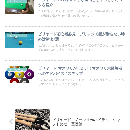
ビリヤードテクニック
ツを紹介
こんにちは、じんぼーです。＼(^o^)／「への字が苦手」という人
が結構多い気がする今日この頃。かくい...
ビリヤード初心者必見 ブリッジで指が滑らない時
ビリヤードテクニック
の対処法7選
こんにちは、じんぼーです。＼(^o^)／初心者の皆さん、ビリヤー
ドにはだんだん慣れてきましたでしょう...
ビリヤード マスワリがしたい！マスワリ未経験者
ビリヤードテクニック
へのアドバイス 4ステップ
こんにちは、じんぼーです。＼(^o^)／マスワリがしたい！(>_<)も
うマスワリしたくてたまらないと...
ビリヤード ノーマルvsハイテク シャ
フト比較 基礎編