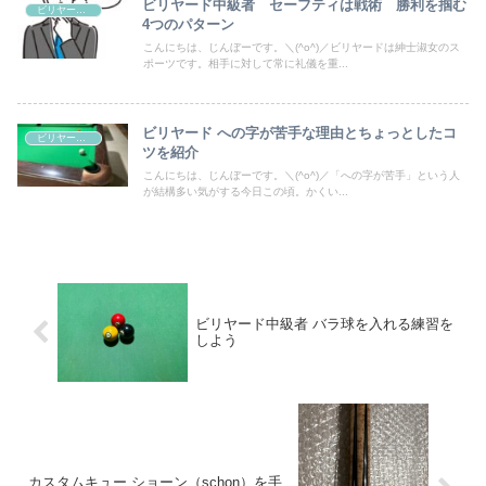
ビリヤード中級者 セーフティは戦術 勝利を掴む
ビリヤードテクニック
4つのパターン
こんにちは、じんぼーです。＼(^o^)／ビリヤードは紳士淑女のス
ポーツです。相手に対して常に礼儀を重...
ビリヤード への字が苦手な理由とちょっとしたコ
ビリヤードテクニック
ツを紹介
こんにちは、じんぼーです。＼(^o^)／「への字が苦手」という人
が結構多い気がする今日この頃。かくい...
ビリヤード中級者 バラ球を入れる練習を
しよう
カスタムキュー ショーン（schon）を手