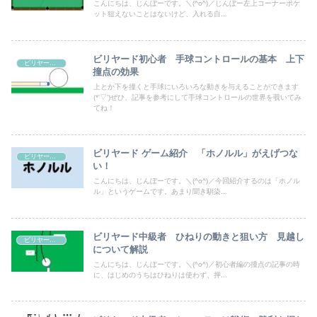
こんにちは、じんぼーです。＼(^o^)／じんぼー左上コーナーポケ
ット狙えないことはないけど、入れる自...
ビリヤード初心者 手球コントロールの基本 上下
ビリヤードテクニック
撞点の効果
上とか下を撞くと手球にいろいろな動きを与えることができます
(*'▽')ぜひ、記事を参考にして手球コントロールの世界を覗いてみ
てね！
ビリヤード ゲーム紹介 「ホノルル」がえげつな
ビリヤードテクニック
い！
こんにちは、じんぼーです。＼(^o^)／今回紹介するのは「ホノル
ル」というゲームです。あまり聞き馴染...
ビリヤード中級者 ひねりの動きと狙い方 見越し
ビリヤードテクニック
について解説
こんにちは、じんぼーです。＼(^o^)／初心者編の撞点の記事の時
に、はじめのうちはひねりは使わず、押...